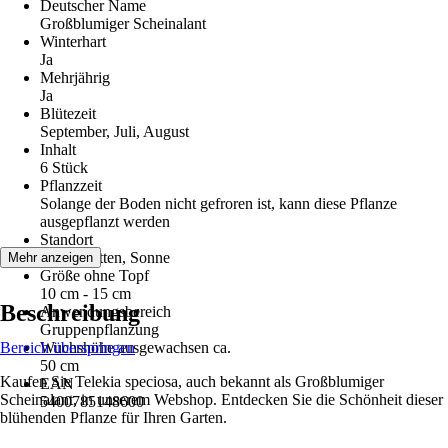
Deutscher Name
Großblumiger Scheinalant
Winterhart
Ja
Mehrjährig
Ja
Blütezeit
September, Juli, August
Inhalt
6 Stück
Pflanzzeit
Solange der Boden nicht gefroren ist, kann diese Pflanze
ausgepflanzt werden
Standort
Halbschatten, Sonne
Mehr anzeigen
Größe ohne Topf
10 cm - 15 cm
Beschreibung
Anwendungsbereich
Gruppenpflanzung
Bereich überspringen
Wuchshöhe ausgewachsen ca.
50 cm
Kaufen Sie Telekia speciosa, auch bekannt als Großblumiger
EAN
Scheinalant, in unserem Webshop. Entdecken Sie die Schönheit dieser
5400785148600
blühenden Pflanze für Ihren Garten.