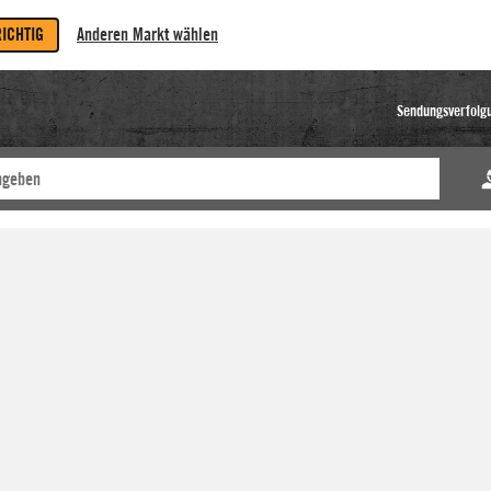
RICHTIG
Anderen Markt wählen
Sendungsverfolg