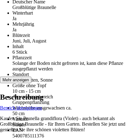
Deutscher Name
Großblütige Braunelle
Winterhart
Ja
Mehrjährig
Ja
Blütezeit
Juni, Juli, August
Inhalt
6 Stück
Pflanzzeit
Solange der Boden nicht gefroren ist, kann diese Pflanze
ausgepflanzt werden
Standort
Halbschatten, Sonne
Mehr anzeigen
Größe ohne Topf
10 cm - 15 cm
Beschreibung
Anwendungsbereich
Gruppenpflanzung
Bereich überspringen
Wuchshöhe ausgewachsen ca.
50 cm
Kaufen Sie Prunella grandiflora (Violet) - auch bekannt als
Variante
Großblütige Braunelle - für Ihren Garten. Bestellen Sie jetzt und
Staude
genießen Sie ihre schönen violetten Blüten!
EAN
5400785111376