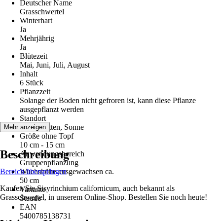
Deutscher Name
Grasschwertel
Winterhart
Ja
Mehrjährig
Ja
Blütezeit
Mai, Juni, Juli, August
Inhalt
6 Stück
Pflanzzeit
Solange der Boden nicht gefroren ist, kann diese Pflanze
ausgepflanzt werden
Standort
Halbschatten, Sonne
Mehr anzeigen
Größe ohne Topf
10 cm - 15 cm
Beschreibung
Anwendungsbereich
Gruppenpflanzung
Bereich überspringen
Wuchshöhe ausgewachsen ca.
50 cm
Kaufen Sie Sisyrinchium californicum, auch bekannt als
Variante
Grasschwertel, in unserem Online-Shop. Bestellen Sie noch heute!
Staude
EAN
5400785138731