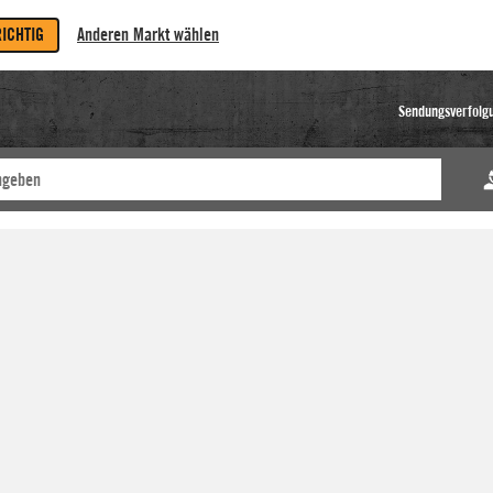
RICHTIG
Anderen Markt wählen
Sendungsverfolg