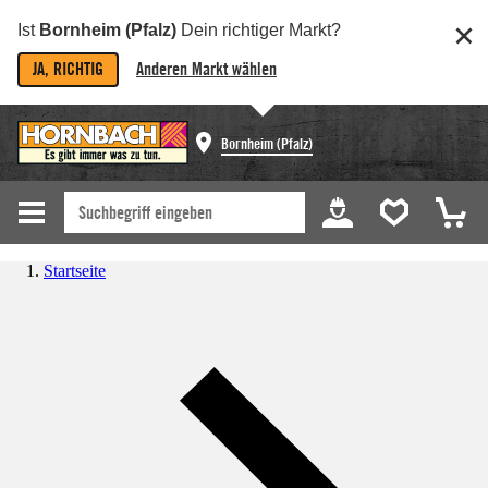
Ist
Bornheim (Pfalz)
Dein richtiger Markt?
JA, RICHTIG
Anderen Markt wählen
Bornheim (Pfalz)
Startseite