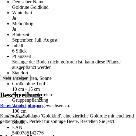
Deutscher Name
Goldrute Goldkind
Winterhart
Ja
Mehrjährig
Ja
Blütezeit
September, Juli, August
Inhalt
6 Stück
Pflanzzeit
Solange der Boden nicht gefroren ist, kann diese Pflanze
ausgepflanzt werden
Standort
Halbschatten, Sonne
Mehr anzeigen
Größe ohne Topf
10 cm - 15 cm
Beschreibung
Anwendungsbereich
Gruppenpflanzung
Bereich überspringen
Wuchshöhe ausgewachsen ca.
100 cm
Kaufen Sie Solidago 'Goldkind', eine zierliche Goldrute mit leuchtend
Variante
gelben Blüten. Perfekt für sonnige Beete. Bestellen Sie jetzt!
Staude
EAN
5400785142776