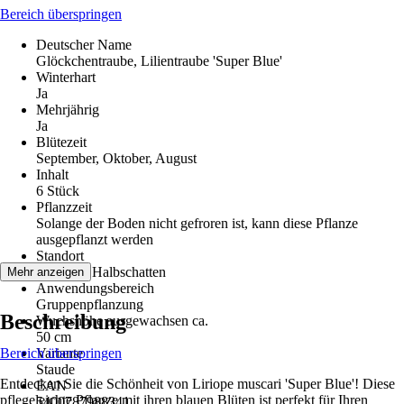
Bereich überspringen
Deutscher Name
Glöckchentraube, Lilientraube 'Super Blue'
Winterhart
Ja
Mehrjährig
Ja
Blütezeit
September, Oktober, August
Inhalt
6 Stück
Pflanzzeit
Solange der Boden nicht gefroren ist, kann diese Pflanze
ausgepflanzt werden
Standort
Schatten, Halbschatten
Mehr anzeigen
Anwendungsbereich
Gruppenpflanzung
Beschreibung
Wuchshöhe ausgewachsen ca.
50 cm
Bereich überspringen
Variante
Staude
Entdecken Sie die Schönheit von Liriope muscari 'Super Blue'! Diese
EAN
pflegeleichte Pflanze mit ihren blauen Blüten ist perfekt für Ihren
5400787988341