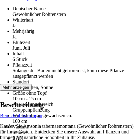
Deutscher Name
Gewöhnlicher Röhrenstern
Winterhart
Ja
Mehrjährig
Ja
Blütezeit
Juni, Juli
Inhalt
6 Stück
Pflanzzeit
Solange der Boden nicht gefroren ist, kann diese Pflanze
ausgepflanzt werden
Standort
Halbschatten, Sonne
Mehr anzeigen
Größe ohne Topf
10 cm - 15 cm
Beschreibung
Anwendungsbereich
Gruppenpflanzung
Bereich überspringen
Wuchshöhe ausgewachsen ca.
100 cm
Kaufen Sie Amsonia tabernaemontana (Gewöhnlicher Röhrenstern)
Variante
für Ihren Garten. Entdecken Sie unsere Auswahl an Pflanzen und
Staude
bringen Sie natürliche Schönheit in Ihr Zuhause.
EAN