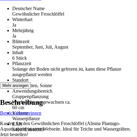
Deutscher Name
Gewöhnlicher Froschlöffel
Winterhart
Ja
Mehrjährig
Ja
Blütezeit
September, Juni, Juli, August
Inhalt
6 Stück
Pflanzzeit
Solange der Boden nicht gefroren ist, kann diese Pflanze
ausgepflanzt werden
Standort
Halbschatten, Sonne
Mehr anzeigen
Anwendungsbereich
Gruppenpflanzung
Beschreibung
Wuchshöhe ausgewachsen ca.
60 cm
Bereich überspringen
Variante
Wasserpflanze
Kaufen Sie den Gewöhnlichen Froschlöffel (Alisma Plantago-
EAN
Aquatica) auf unserer Webseite. Ideal für Teiche und Wassergräben.
5400785648988
Jetzt bestellen!