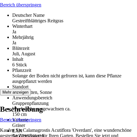
Bereich überspringen
Deutscher Name
Gestreiftblättriges Reitgras
Winterhart
Ja
Mehrjährig
Ja
Blütezeit
Juli, August
Inhalt
6 Stück
Pflanzzeit
Solange der Boden nicht gefroren ist, kann diese Pflanze
ausgepflanzt werden
Standort
Halbschatten, Sonne
Mehr anzeigen
Anwendungsbereich
Gruppenpflanzung
Beschreibung
Wuchshöhe ausgewachsen ca.
150 cm
Bereich überspringen
Variante
Gräser
Kaufen Sie Calamagrostis Acutiflora 'Overdam', eine wunderschöne
EAN
gestreifte Zierpflanze für Ihren Garten. Bestellen Sie jetzt und
5400785469439