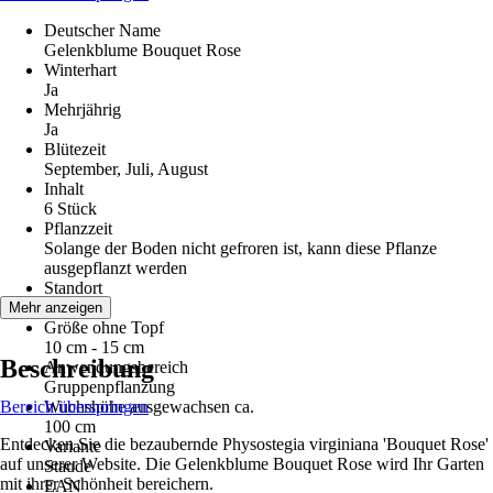
Deutscher Name
Gelenkblume Bouquet Rose
Winterhart
Ja
Mehrjährig
Ja
Blütezeit
September, Juli, August
Inhalt
6 Stück
Pflanzzeit
Solange der Boden nicht gefroren ist, kann diese Pflanze
ausgepflanzt werden
Standort
Sonne
Mehr anzeigen
Größe ohne Topf
10 cm - 15 cm
Beschreibung
Anwendungsbereich
Gruppenpflanzung
Bereich überspringen
Wuchshöhe ausgewachsen ca.
100 cm
Entdecken Sie die bezaubernde Physostegia virginiana 'Bouquet Rose'
Variante
auf unserer Website. Die Gelenkblume Bouquet Rose wird Ihr Garten
Staude
mit ihrer Schönheit bereichern.
EAN