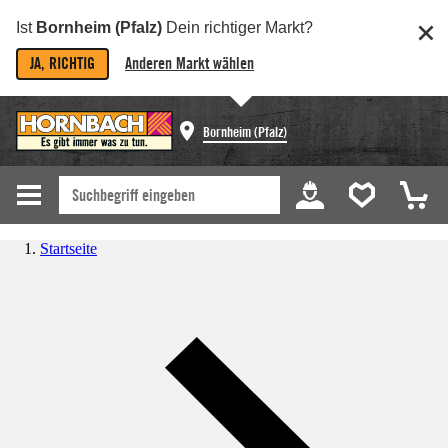
Ist
Bornheim (Pfalz)
Dein richtiger Markt?
JA, RICHTIG
Anderen Markt wählen
Bornheim (Pfalz)
Startseite