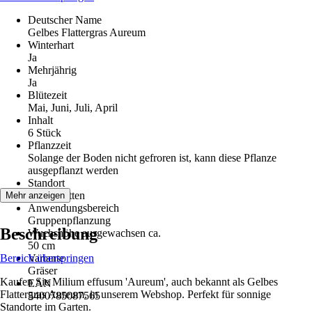
Deutscher Name
Gelbes Flattergras Aureum
Winterhart
Ja
Mehrjährig
Ja
Blütezeit
Mai, Juni, Juli, April
Inhalt
6 Stück
Pflanzzeit
Solange der Boden nicht gefroren ist, kann diese Pflanze
ausgepflanzt werden
Standort
Halbschatten
Mehr anzeigen
Anwendungsbereich
Gruppenpflanzung
Beschreibung
Wuchshöhe ausgewachsen ca.
50 cm
Bereich überspringen
Variante
Gräser
Kaufen Sie Milium effusum 'Aureum', auch bekannt als Gelbes
EAN
Flattergras Aureum, in unserem Webshop. Perfekt für sonnige
5400785087565
Standorte im Garten.