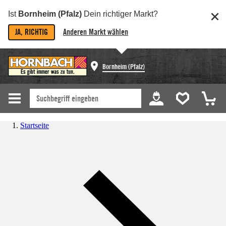
Ist
Bornheim (Pfalz)
Dein richtiger Markt?
JA, RICHTIG
Anderen Markt wählen
Bornheim (Pfalz)
Startseite