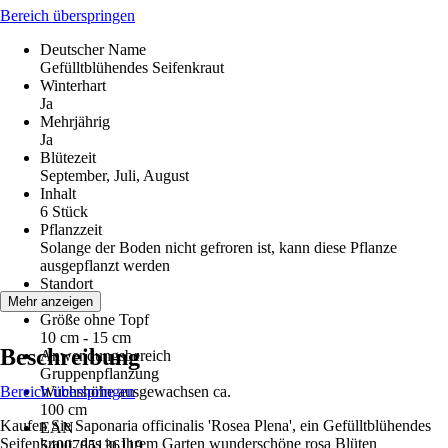
Bereich überspringen
Deutscher Name
Gefülltblühendes Seifenkraut
Winterhart
Ja
Mehrjährig
Ja
Blütezeit
September, Juli, August
Inhalt
6 Stück
Pflanzzeit
Solange der Boden nicht gefroren ist, kann diese Pflanze
ausgepflanzt werden
Standort
Sonne
Mehr anzeigen
Größe ohne Topf
10 cm - 15 cm
Beschreibung
Anwendungsbereich
Gruppenpflanzung
Bereich überspringen
Wuchshöhe ausgewachsen ca.
100 cm
Kaufen Sie Saponaria officinalis 'Rosea Plena', ein Gefülltblühendes
EAN
Seifenkraut, das in Ihrem Garten wunderschöne rosa Blüten
5400785136119