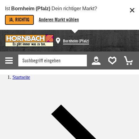
Ist
Bornheim (Pfalz)
Dein richtiger Markt?
JA, RICHTIG
Anderen Markt wählen
Bornheim (Pfalz)
Startseite