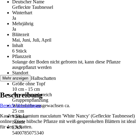
Deutscher Name
Gefleckte Taubnessel
Winterhart
Ja
Mehrjährig
Ja
Blütezeit
Mai, Juni, Juli, April
Inhalt
6 Stück
Pflanzzeit
Solange der Boden nicht gefroren ist, kann diese Pflanze
ausgepflanzt werden
Standort
Schatten, Halbschatten
Mehr anzeigen
Größe ohne Topf
10 cm - 15 cm
Beschreibung
Anwendungsbereich
Gruppenpflanzung
Bereich überspringen
Wuchshöhe ausgewachsen ca.
25 cm
Kaufen Sie Lamium maculatum 'White Nancy' (Gefleckte Taubnessel)
Variante
online. Diese hübsche Pflanze mit weiß-gesprenkelten Blättern ist ideal
Staude
für den Schatten.
EAN
5400785075340