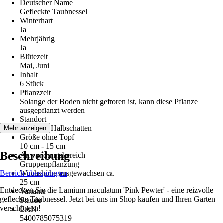
Deutscher Name
Gefleckte Taubnessel
Winterhart
Ja
Mehrjährig
Ja
Blütezeit
Mai, Juni
Inhalt
6 Stück
Pflanzzeit
Solange der Boden nicht gefroren ist, kann diese Pflanze
ausgepflanzt werden
Standort
Schatten, Halbschatten
Mehr anzeigen
Größe ohne Topf
10 cm - 15 cm
Beschreibung
Anwendungsbereich
Gruppenpflanzung
Bereich überspringen
Wuchshöhe ausgewachsen ca.
25 cm
Entdecken Sie die Lamium maculatum 'Pink Pewter' - eine reizvolle
Variante
gefleckte Taubnessel. Jetzt bei uns im Shop kaufen und Ihren Garten
Staude
verschönern!
EAN
5400785075319