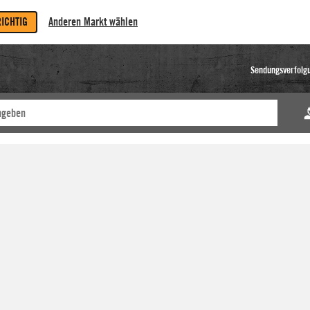
RICHTIG
Anderen Markt wählen
Sendungsverfolg