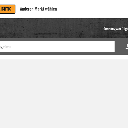
RICHTIG
Anderen Markt wählen
Sendungsverfolg