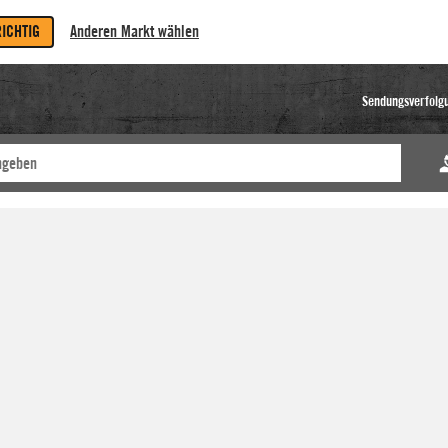
RICHTIG
Anderen Markt wählen
Sendungsverfolg