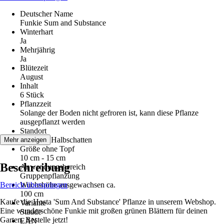
Deutscher Name
Funkie Sum and Substance
Winterhart
Ja
Mehrjährig
Ja
Blütezeit
August
Inhalt
6 Stück
Pflanzzeit
Solange der Boden nicht gefroren ist, kann diese Pflanze
ausgepflanzt werden
Standort
Schatten, Halbschatten
Mehr anzeigen
Größe ohne Topf
10 cm - 15 cm
Beschreibung
Anwendungsbereich
Gruppenpflanzung
Bereich überspringen
Wuchshöhe ausgewachsen ca.
100 cm
Kaufe die Hosta 'Sum And Substance' Pflanze in unserem Webshop.
Variante
Eine wunderschöne Funkie mit großen grünen Blättern für deinen
Staude
Garten. Bestelle jetzt!
EAN