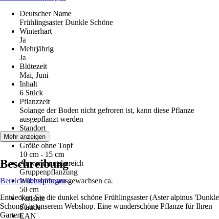
Deutscher Name
Frühlingsaster Dunkle Schöne
Winterhart
Ja
Mehrjährig
Ja
Blütezeit
Mai, Juni
Inhalt
6 Stück
Pflanzzeit
Solange der Boden nicht gefroren ist, kann diese Pflanze
ausgepflanzt werden
Standort
Sonne
Mehr anzeigen
Größe ohne Topf
10 cm - 15 cm
Beschreibung
Anwendungsbereich
Gruppenpflanzung
Bereich überspringen
Wuchshöhe ausgewachsen ca.
50 cm
Entdecken Sie die dunkel schöne Frühlingsaster (Aster alpinus 'Dunkle
Variante
Schone') in unserem Webshop. Eine wunderschöne Pflanze für Ihren
Staude
Garten.
EAN