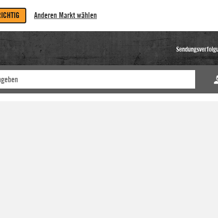
RICHTIG
Anderen Markt wählen
Sendungsverfolg