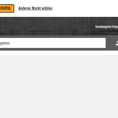
RICHTIG
Anderen Markt wählen
Sendungsverfolg