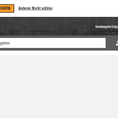
RICHTIG
Anderen Markt wählen
Sendungsverfolg