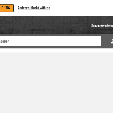
RICHTIG
Anderen Markt wählen
Sendungsverfolg