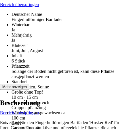
Bereich überspringen
Deutscher Name
Fingerhutförmiger Bartfaden
Winterhart
Ja
Mehrjährig
Ja
Blütezeit
Juni, Juli, August
Inhalt
6 Stück
Pflanzzeit
Solange der Boden nicht gefroren ist, kann diese Pflanze
ausgepflanzt werden
Standort
Halbschatten, Sonne
Mehr anzeigen
Größe ohne Topf
10 cm - 15 cm
Beschreibung
Anwendungsbereich
Gruppenpflanzung
Bereich überspringen
Wuchshöhe ausgewachsen ca.
100 cm
Entdecken Sie den Fingerhutförmigen Bartfaden 'Husker Red' für
EAN
Ihren Garten. Eine attraktive und pflegeleichte Pflanze, die auch
5400785092798