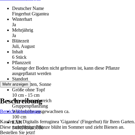
Deutscher Name
Fingerhut Gigantea
Winterhart
Ja
Mehrjährig
Ja
Blütezeit
Juli, August
Inhalt
6 Stück
Pflanzzeit
Solange der Boden nicht gefroren ist, kann diese Pflanze
ausgepflanzt werden
Standort
Halbschatten, Sonne
Mehr anzeigen
Größe ohne Topf
10 cm - 15 cm
Beschreibung
Anwendungsbereich
Gruppenpflanzung
Bereich überspringen
Wuchshöhe ausgewachsen ca.
100 cm
Kaufen Sie Digitalis ferruginea 'Gigantea' (Fingerhut) für Ihren Garten.
EAN
Diese mehrjährige Pflanze blüht im Sommer und zieht Bienen an.
5400785043080
Bestellen Sie jetzt!