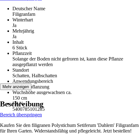
Deutscher Name
Filigranfarn
Winterhart
Ja
Mehrjährig
Ja
Inhalt
6 Stück
Pflanzzeit
Solange der Boden nicht gefroren ist, kann diese Pflanze
ausgepflanzt werden
Standort
Schatten, Halbschatten
Anwendungsbereich
Gruppenpflanzung
Mehr anzeigen
Wuchshöhe ausgewachsen ca.
150 cm
Beschreibung
EAN
5400785101285
Bereich überspringen
Kaufen Sie den filigranen Polystichum Setiferum 'Dahlem' Filigranfarn
für Ihren Garten. Widerstandsfähig und pflegeleicht. Jetzt bestellen!