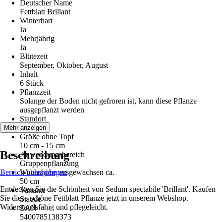
Deutscher Name
Fettblatt Brillant
Winterhart
Ja
Mehrjährig
Ja
Blütezeit
September, Oktober, August
Inhalt
6 Stück
Pflanzzeit
Solange der Boden nicht gefroren ist, kann diese Pflanze
ausgepflanzt werden
Standort
Sonne
Mehr anzeigen
Größe ohne Topf
10 cm - 15 cm
Beschreibung
Anwendungsbereich
Gruppenpflanzung
Bereich überspringen
Wuchshöhe ausgewachsen ca.
50 cm
Entdecken Sie die Schönheit von Sedum spectabile 'Brillant'. Kaufen
Variante
Sie diese schöne Fettblatt Pflanze jetzt in unserem Webshop.
Staude
Widerstandsfähig und pflegeleicht.
EAN
5400785138373