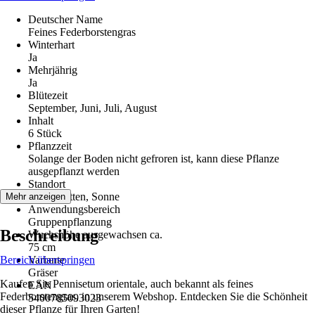
Deutscher Name
Feines Federborstengras
Winterhart
Ja
Mehrjährig
Ja
Blütezeit
September, Juni, Juli, August
Inhalt
6 Stück
Pflanzzeit
Solange der Boden nicht gefroren ist, kann diese Pflanze
ausgepflanzt werden
Standort
Halbschatten, Sonne
Mehr anzeigen
Anwendungsbereich
Gruppenpflanzung
Beschreibung
Wuchshöhe ausgewachsen ca.
75 cm
Bereich überspringen
Variante
Gräser
Kaufen Sie Pennisetum orientale, auch bekannt als feines
EAN
Federborstengras, in unserem Webshop. Entdecken Sie die Schönheit
5400785093023
dieser Pflanze für Ihren Garten!