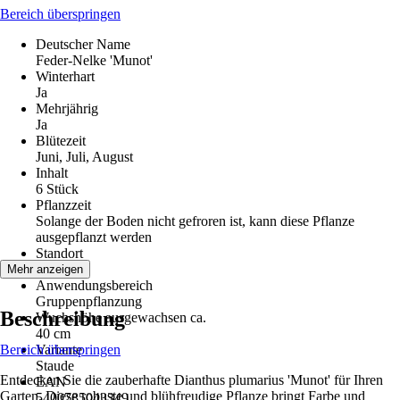
Bereich überspringen
Deutscher Name
Feder-Nelke 'Munot'
Winterhart
Ja
Mehrjährig
Ja
Blütezeit
Juni, Juli, August
Inhalt
6 Stück
Pflanzzeit
Solange der Boden nicht gefroren ist, kann diese Pflanze
ausgepflanzt werden
Standort
Sonne
Mehr anzeigen
Anwendungsbereich
Gruppenpflanzung
Beschreibung
Wuchshöhe ausgewachsen ca.
40 cm
Bereich überspringen
Variante
Staude
Entdecken Sie die zauberhafte Dianthus plumarius 'Munot' für Ihren
EAN
Garten. Diese robuste und blühfreudige Pflanze bringt Farbe und
5400785043349