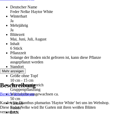
Deutscher Name
Feder Nelke Haytor White
Winterhart
Ja
Mehrjährig
Ja
Blütezeit
Mai, Juni, Juli, August
Inhalt
6 Stück
Pflanzzeit
Solange der Boden nicht gefroren ist, kann diese Pflanze
ausgepflanzt werden
Standort
Sonne
Mehr anzeigen
Größe ohne Topf
10 cm - 15 cm
Beschreibung
Anwendungsbereich
Gruppenpflanzung
Bereich überspringen
Wuchshöhe ausgewachsen ca.
50 cm
Kaufen Sie Dianthus plumarius 'Haytor White' bei uns im Webshop.
Variante
Diese Feder Nelke wird Ihr Garten mit ihren weißen Blüten
Staude
verzaubern.
EAN