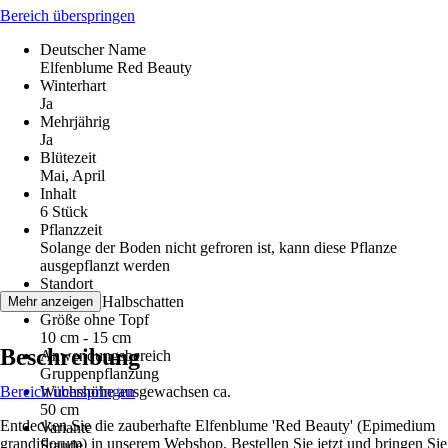
Bereich überspringen
Deutscher Name
Elfenblume Red Beauty
Winterhart
Ja
Mehrjährig
Ja
Blütezeit
Mai, April
Inhalt
6 Stück
Pflanzzeit
Solange der Boden nicht gefroren ist, kann diese Pflanze
ausgepflanzt werden
Standort
Schatten, Halbschatten
Mehr anzeigen
Größe ohne Topf
10 cm - 15 cm
Beschreibung
Anwendungsbereich
Gruppenpflanzung
Bereich überspringen
Wuchshöhe ausgewachsen ca.
50 cm
Entdecken Sie die zauberhafte Elfenblume 'Red Beauty' (Epimedium
Variante
grandiflorum) in unserem Webshop. Bestellen Sie jetzt und bringen Sie
Staude