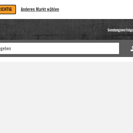
RICHTIG
Anderen Markt wählen
Sendungsverfolg