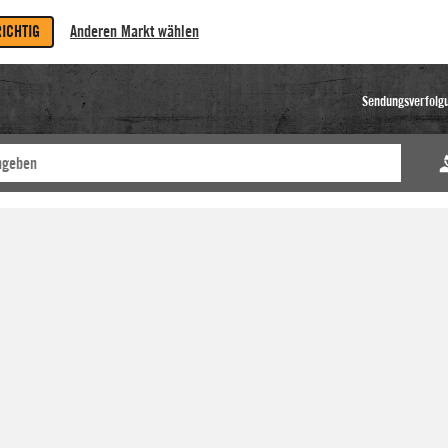
RICHTIG
Anderen Markt wählen
Sendungsverfolg