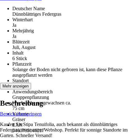
Deutscher Name
Dünnblättriges Federgras
Winterhart
Ja
Mehrjährig
Ja
Blütezeit
Juli, August
Inhalt
6 Stück
Pflanzzeit
Solange der Boden nicht gefroren ist, kann diese Pflanze
ausgepflanzt werden
Standort
Sonne
Mehr anzeigen
Anwendungsbereich
Gruppenpflanzung
Beschreibung
Wuchshöhe ausgewachsen ca.
75 cm
Bereich überspringen
Variante
Gräser
Kaufen Sie Stipa Tenuifolia, auch bekannt als dünnblättriges
EAN
Federgras, in unserem Webshop. Perfekt für sonnige Standorte im
5400785146217
Garten. Schneller Versand!