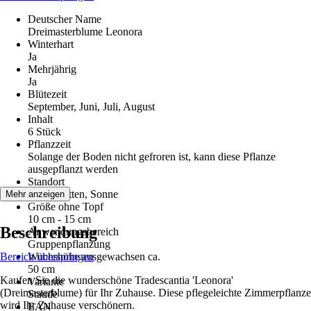
Deutscher Name
Dreimasterblume Leonora
Winterhart
Ja
Mehrjährig
Ja
Blütezeit
September, Juni, Juli, August
Inhalt
6 Stück
Pflanzzeit
Solange der Boden nicht gefroren ist, kann diese Pflanze
ausgepflanzt werden
Standort
Halbschatten, Sonne
Mehr anzeigen
Größe ohne Topf
10 cm - 15 cm
Beschreibung
Anwendungsbereich
Gruppenpflanzung
Bereich überspringen
Wuchshöhe ausgewachsen ca.
50 cm
Kaufen Sie die wunderschöne Tradescantia 'Leonora'
Variante
(Dreimasterblume) für Ihr Zuhause. Diese pflegeleichte Zimmerpflanze
Staude
wird Ihr Zuhause verschönern.
EAN