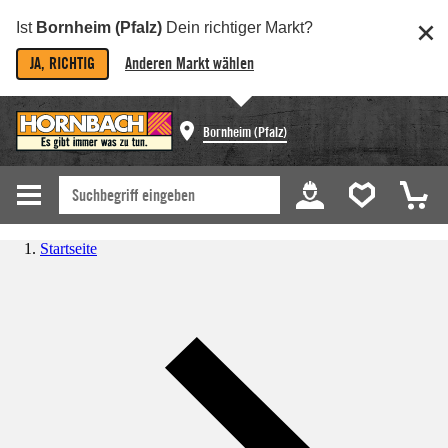
Ist
Bornheim (Pfalz)
Dein richtiger Markt?
JA, RICHTIG
Anderen Markt wählen
Bornheim (Pfalz)
Startseite