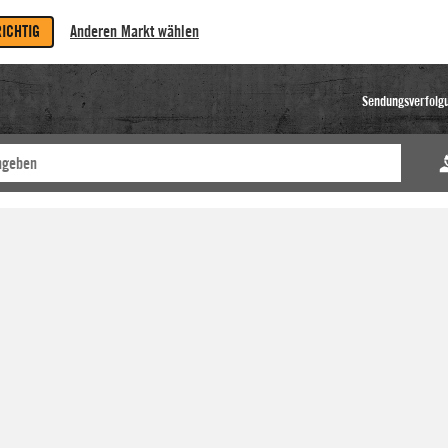
RICHTIG
Anderen Markt wählen
Sendungsverfolg