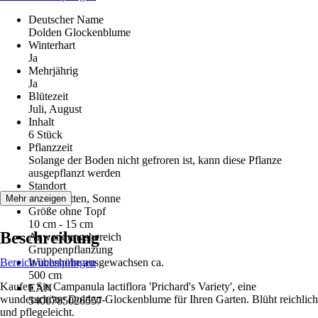
Deutscher Name
Dolden Glockenblume
Winterhart
Ja
Mehrjährig
Ja
Blütezeit
Juli, August
Inhalt
6 Stück
Pflanzzeit
Solange der Boden nicht gefroren ist, kann diese Pflanze
ausgepflanzt werden
Standort
Halbschatten, Sonne
Mehr anzeigen
Größe ohne Topf
10 cm - 15 cm
Beschreibung
Anwendungsbereich
Gruppenpflanzung
Bereich überspringen
Wuchshöhe ausgewachsen ca.
500 cm
Kaufen Sie Campanula lactiflora 'Prichard's Variety', eine
EAN
wunderschöne Dolden-Glockenblume für Ihren Garten. Blüht reichlich
5400785026557
und pflegeleicht.