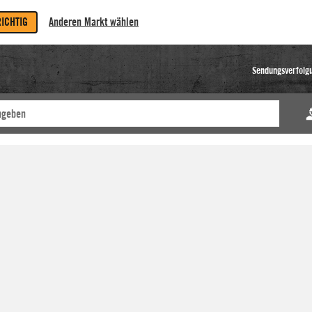
RICHTIG
Anderen Markt wählen
Sendungsverfolg