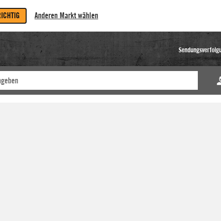
RICHTIG
Anderen Markt wählen
Sendungsverfolg