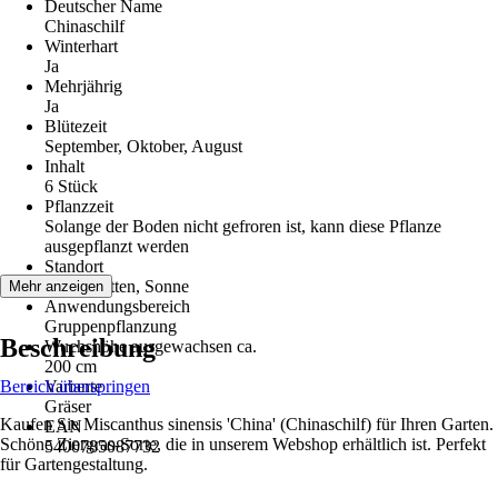
Deutscher Name
Chinaschilf
Winterhart
Ja
Mehrjährig
Ja
Blütezeit
September, Oktober, August
Inhalt
6 Stück
Pflanzzeit
Solange der Boden nicht gefroren ist, kann diese Pflanze
ausgepflanzt werden
Standort
Halbschatten, Sonne
Mehr anzeigen
Anwendungsbereich
Gruppenpflanzung
Beschreibung
Wuchshöhe ausgewachsen ca.
200 cm
Bereich überspringen
Variante
Gräser
Kaufen Sie Miscanthus sinensis 'China' (Chinaschilf) für Ihren Garten.
EAN
Schöne Ziergras-Sorte, die in unserem Webshop erhältlich ist. Perfekt
5400785087732
für Gartengestaltung.