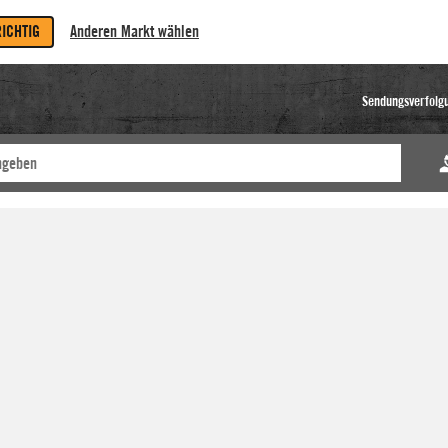
RICHTIG
Anderen Markt wählen
Sendungsverfolg