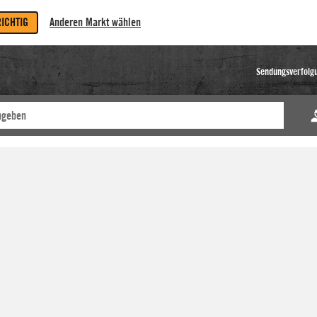
RICHTIG
Anderen Markt wählen
Sendungsverfolg