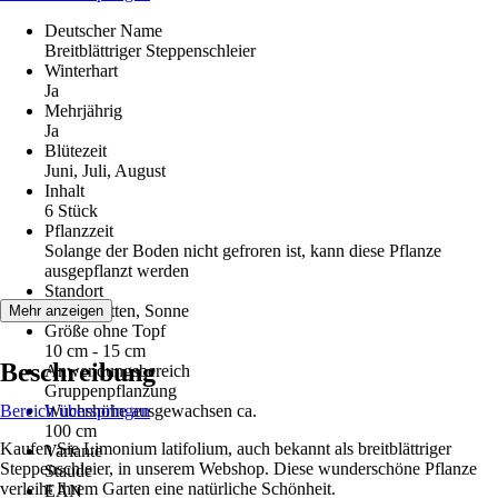
Deutscher Name
Breitblättriger Steppenschleier
Winterhart
Ja
Mehrjährig
Ja
Blütezeit
Juni, Juli, August
Inhalt
6 Stück
Pflanzzeit
Solange der Boden nicht gefroren ist, kann diese Pflanze
ausgepflanzt werden
Standort
Halbschatten, Sonne
Mehr anzeigen
Größe ohne Topf
10 cm - 15 cm
Beschreibung
Anwendungsbereich
Gruppenpflanzung
Bereich überspringen
Wuchshöhe ausgewachsen ca.
100 cm
Kaufen Sie Limonium latifolium, auch bekannt als breitblättriger
Variante
Steppenschleier, in unserem Webshop. Diese wunderschöne Pflanze
Staude
verleiht Ihrem Garten eine natürliche Schönheit.
EAN