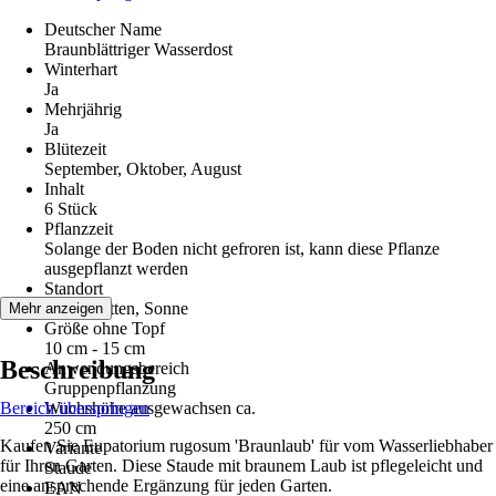
Deutscher Name
Braunblättriger Wasserdost
Winterhart
Ja
Mehrjährig
Ja
Blütezeit
September, Oktober, August
Inhalt
6 Stück
Pflanzzeit
Solange der Boden nicht gefroren ist, kann diese Pflanze
ausgepflanzt werden
Standort
Halbschatten, Sonne
Mehr anzeigen
Größe ohne Topf
10 cm - 15 cm
Beschreibung
Anwendungsbereich
Gruppenpflanzung
Bereich überspringen
Wuchshöhe ausgewachsen ca.
250 cm
Kaufen Sie Eupatorium rugosum 'Braunlaub' für vom Wasserliebhaber
Variante
für Ihren Garten. Diese Staude mit braunem Laub ist pflegeleicht und
Staude
eine ansprechende Ergänzung für jeden Garten.
EAN