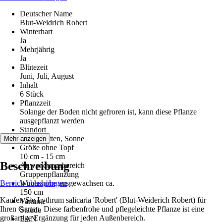
Deutscher Name
Blut-Weidrich Robert
Winterhart
Ja
Mehrjährig
Ja
Blütezeit
Juni, Juli, August
Inhalt
6 Stück
Pflanzzeit
Solange der Boden nicht gefroren ist, kann diese Pflanze
ausgepflanzt werden
Standort
Halbschatten, Sonne
Mehr anzeigen
Größe ohne Topf
10 cm - 15 cm
Beschreibung
Anwendungsbereich
Gruppenpflanzung
Bereich überspringen
Wuchshöhe ausgewachsen ca.
150 cm
Kaufen Sie Lythrum salicaria 'Robert' (Blut-Weiderich Robert) für
Variante
Ihren Garten. Diese farbenfrohe und pflegeleichte Pflanze ist eine
Staude
großartige Ergänzung für jeden Außenbereich.
EAN