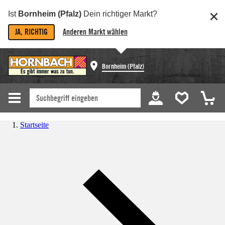
Ist
Bornheim (Pfalz)
Dein richtiger Markt?
JA, RICHTIG
Anderen Markt wählen
Bornheim (Pfalz)
Startseite