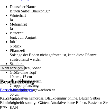
Deutscher Name
Blüten Salbei Blaukönigin
Winterhart
Ja
Mehrjährig
Ja
Blütezeit
Juni, Juli, August
Inhalt
6 Stück
Pflanzzeit
Solange der Boden nicht gefroren ist, kann diese Pflanze
ausgepflanzt werden
Standort
Halbschatten, Sonne
Mehr anzeigen
Größe ohne Topf
10 cm - 15 cm
Beschreibung
Anwendungsbereich
Gruppenpflanzung
Bereich überspringen
Wuchshöhe ausgewachsen ca.
50 cm
Kaufen Sie Salvia nemorosa 'Blaukoenigin' online. Blüten Salbei
Variante
Blaukönigin für sonnige Gärten. Attraktive blaue Blüten. Bestellen Sie
Staude
jetzt!
EAN