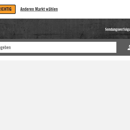
RICHTIG
Anderen Markt wählen
Sendungsverfolg