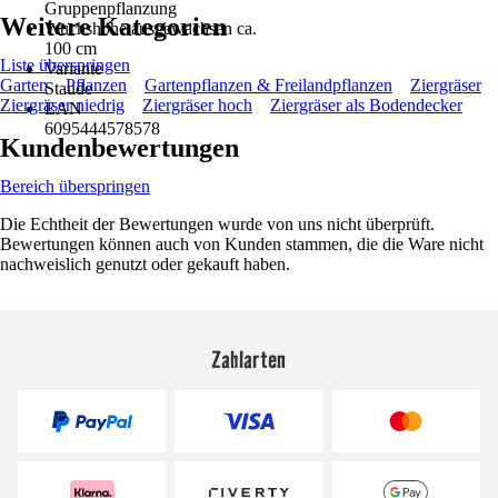
Gruppenpflanzung
Weitere Kategorien
Wuchshöhe ausgewachsen ca.
100 cm
Liste überspringen
Variante
Garten
Pflanzen
Gartenpflanzen & Freilandpflanzen
Ziergräser
Staude
Ziergräser niedrig
Ziergräser hoch
Ziergräser als Bodendecker
EAN
6095444578578
Kundenbewertungen
Bereich überspringen
Die Echtheit der Bewertungen wurde von uns nicht überprüft.
Bewertungen können auch von Kunden stammen, die die Ware nicht
nachweislich genutzt oder gekauft haben.
Zahlarten