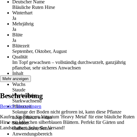
Deutscher Name
Bläuliche Ruten Hirse
Winterhart
Ja
Mehrjährig
Ja
Blüte
Ja
Blütezeit
September, Oktober, August
Qualität
Im Topf gewachsen – vollständig durchwurzelt, ganzjährig
pflanzbar, sehr sicheres Anwachsen
Inhalt
6 Stück
Mehr anzeigen
Wuchs
Staude
Beschreibung
Wuchsstärke
Starkwachsend
Bereich überspringen
Pflanzzeit
Solange der Boden nicht gefroren ist, kann diese Pflanze
Kaufen Sie Panicum Virgatum 'Heavy Metal' für eine bläuliche Ruten
ausgepflanzt werden
Hirse mit hübschen silberblauen Blättern. Perfekt für Gärten und
Standort
Landschaften. Schneller Versand!
Halbschatten, Sonne
Anwendungsbereich