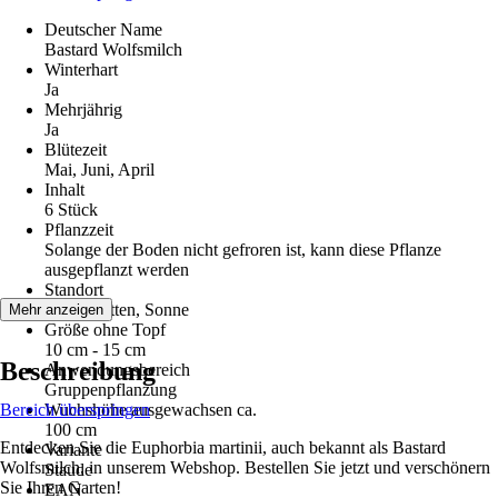
Deutscher Name
Bastard Wolfsmilch
Winterhart
Ja
Mehrjährig
Ja
Blütezeit
Mai, Juni, April
Inhalt
6 Stück
Pflanzzeit
Solange der Boden nicht gefroren ist, kann diese Pflanze
ausgepflanzt werden
Standort
Halbschatten, Sonne
Mehr anzeigen
Größe ohne Topf
10 cm - 15 cm
Beschreibung
Anwendungsbereich
Gruppenpflanzung
Bereich überspringen
Wuchshöhe ausgewachsen ca.
100 cm
Entdecken Sie die Euphorbia martinii, auch bekannt als Bastard
Variante
Wolfsmilch, in unserem Webshop. Bestellen Sie jetzt und verschönern
Staude
Sie Ihren Garten!
EAN